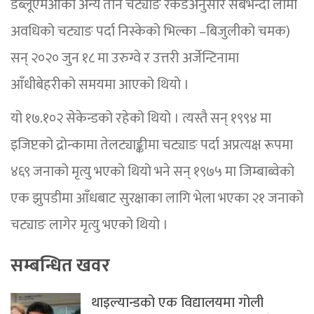
डब्लूएमओका अन्य तीन चट्याङ रेकर्डअनुसार सबैभन्दा लामो
अवधिको चट्याङ पर्दा निस्केको भिल्का –बिजुलीको चमक)
सन् २०२० जुन १८ मा उरुग्वे र उत्तरी अर्जेन्टिनामा
आँधीबेहरीको समयमा आएको थियो ।
यो १७.१०२ सेकेन्डको रहेको थियो । त्यस्तै सन् १९९४ मा
इजिप्टको द्रोन्कामा तेलट्याङ्कीमा चट्याङ पर्दा अप्रत्यक्ष रूपमा
४६९ जनाको मृत्यु भएको थियो भने सन् १९७५ मा जिम्बाब्वेको
एक झुपडीमा आँधबाट सुरक्षाका लागि भेला भएका २१ जनाको
चट्याङ लागेर मृत्यु भएको थियो ।
सम्बन्धित खवर
थाइल्यान्डको एक विद्यालयमा गोली