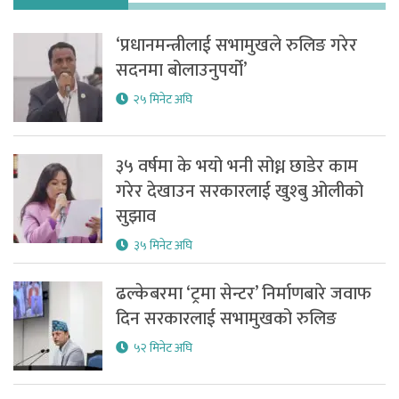
‘प्रधानमन्त्रीलाई सभामुखले रुलिङ गरेर
सदनमा बोलाउनुपर्यो’
२५ मिनेट अघि
३५ वर्षमा के भयो भनी सोध्न छाडेर काम
गरेर देखाउन सरकारलाई खुश्बु ओलीको
सुझाव
३५ मिनेट अघि
ढल्केबरमा ‘ट्रमा सेन्टर’ निर्माणबारे जवाफ
दिन सरकारलाई सभामुखको रुलिङ
५२ मिनेट अघि