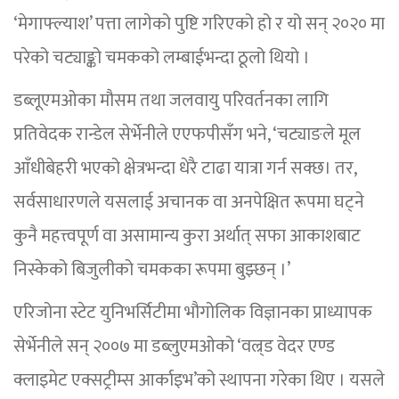
‘मेगाफ्ल्याश’ पत्ता लागेको पुष्टि गरिएको हो र यो सन् २०२० मा
परेको चट्याङ्को चमकको लम्बाईभन्दा ठूलो थियो ।
डब्लूएमओका मौसम तथा जलवायु परिवर्तनका लागि
प्रतिवेदक रान्डेल सेर्भेनीले एएफपीसँग भने, ‘चट्याङले मूल
आँधीबेहरी भएको क्षेत्रभन्दा धेरै टाढा यात्रा गर्न सक्छ। तर,
सर्वसाधारणले यसलाई अचानक वा अनपेक्षित रूपमा घट्ने
कुनै महत्त्वपूर्ण वा असामान्य कुरा अर्थात् सफा आकाशबाट
निस्केको बिजुलीको चमकका रूपमा बुझ्छन् ।’
एरिजोना स्टेट युनिभर्सिटीमा भौगोलिक विज्ञानका प्राध्यापक
सेर्भेनीले सन् २००७ मा डब्लुएमओको ‘वल्र्ड वेदर एण्ड
क्लाइमेट एक्सट्रीम्स आर्काइभ’को स्थापना गरेका थिए । यसले