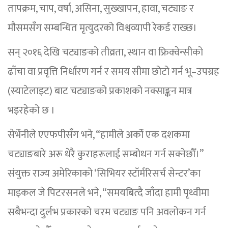
तापक्रम, चाप, वर्षा, असिना, सुख्खापन, हावा, चट्याङ र
मौसमसँग सम्बन्धित मृत्युदरको विश्वव्यापी रेकर्ड राख्छ।
सन् २०१६ देखि चट्याङको तीव्रता, स्थान वा फ्रिक्वेन्सीको
ढाँचा वा प्रवृत्ति निर्धारण गर्न र समय सीमा छोटो गर्न भू–उपग्रह
(स्याटेलाइट) बाट चट्याङको प्रकाशको नक्साङ्कन मात्र
भइरहेको छ ।
सेर्भेनीले एएफपीसँग भने, “हामीले अर्को एक दशकमा
चट्याङबारे अरू धेरै कुराहरूलाई सम्बोधन गर्न सक्नेछौँ।”
संयुक्त राज्य अमेरिकाको ‘सिभियर स्टॉर्मरिसर्च सेन्टर’का
माइकल जे पिटरसनले भने, “समयबित्दै जाँदा हामी पृथ्वीमा
सबैभन्दा दुर्लभ प्रकारको चरम चट्याङ पनि अवलोकन गर्न