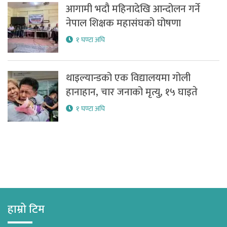
आगामी भदौ महिनादेखि आन्दोलन गर्ने
नेपाल शिक्षक महासंघको घोषणा
१ घण्टा अघि
थाइल्यान्डको एक विद्यालयमा गोली
हानाहान, चार जनाको मृत्यु, १५ घाइते
१ घण्टा अघि
हाम्रो टिम