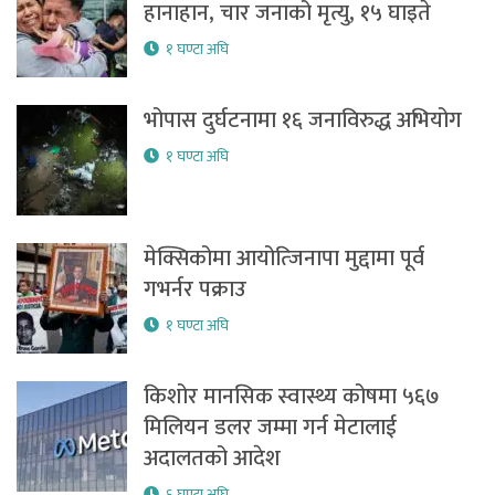
हानाहान, चार जनाको मृत्यु, १५ घाइते
१ घण्टा अघि
भोपास दुर्घटनामा १६ जनाविरुद्ध अभियोग
१ घण्टा अघि
मेक्सिकोमा आयोत्जिनापा मुद्दामा पूर्व
गभर्नर पक्राउ
१ घण्टा अघि
किशोर मानसिक स्वास्थ्य कोषमा ५६७
मिलियन डलर जम्मा गर्न मेटालाई
अदालतको आदेश
६ घण्टा अघि