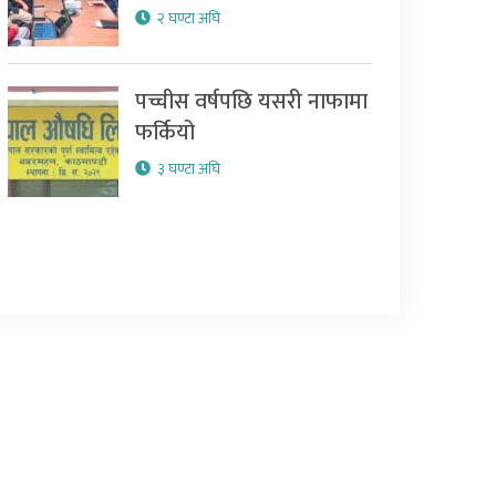
२ घण्टा अघि
पच्चीस वर्षपछि यसरी नाफामा
फर्कियो
३ घण्टा अघि