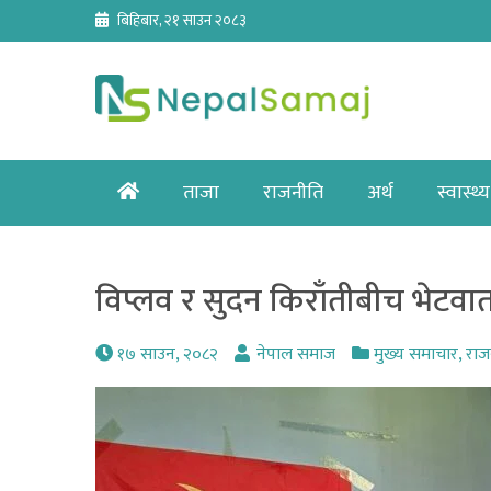
Skip
बिहिबार, २१ साउन २०८३
to
content
Home
ताजा
राजनीति
अर्थ
स्वास्थ्य
विप्लव र सुदन किराँतीबीच भेटवार्
१७ साउन, २०८२
नेपाल समाज
मुख्य समाचार
,
राज