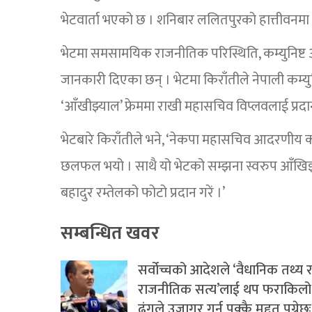
भेटवार्ता भएको छ । शनिबार ललितपुरको हात्तीवनमा 
भेटमा समसामयिक राजनीतिक परिस्थिति, कम्युनिष
जानकारी दिएका छन् । भेटमा किराँतीले नेपाली कम्य
‘आँखीझ्याल’ फ्रेममा राखी महासचिव विप्लवलाई प्रदा
भेटबारे किराँतीले भने, ‘नेकपा महासचिव आदरणीय
छलफल भयो । साथै यो भेटको सम्झना स्वरुप आँखिझ्
बहादुर रम्तेलको फोटो प्रदान गरें ।’
सम्बन्धित खवर
सर्वोच्चको आदेशले ‘वैधानिक तथ्य 
राजनीतिक सत्य’लाई थप फराकिलो
ढंगले उजागर गर्न पक्कै मद्दत पुग्नेछः