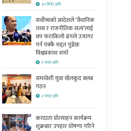
३० मिनेट अघि
सर्वोच्चको आदेशले ‘वैधानिक
तथ्य र राजनीतिक सत्य’लाई
थप फराकिलो ढंगले उजागर
गर्न पक्कै मद्दत पुग्नेछः
विश्वप्रकाश शर्मा
१ घण्टा अघि
समावेशी युवा खेलकुद क्लब
गठन
२ घण्टा अघि
करदाता प्रोत्साहन कार्यक्रम
शुक्रबार उपहार घोषणा गरिने