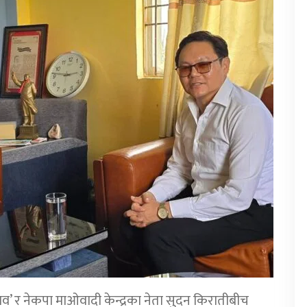
लव’ र नेकपा माओवादी केन्द्रका नेता सुदन किरातीबीच