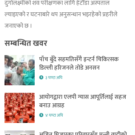
दुर्गालक्ष्मीको शव परीक्षणका लागि हेटौँडा अस्पताल
ल्याइएको र घटनाबारे थप अनुसन्धान भइरहेको प्रहरीले
जनाएको छ ।
सम्बन्धित खवर
पाँच बुँदे सहमतिसँगै इन्टर्न चिकित्सक
डिल्ली हरिजनले तोडे अनसन
३ घण्टा अघि
आयोगद्वारा एलपी ग्यास आपूर्तिलाई सहज
बनाउ आग्रह
४ घण्टा अघि
अजित मिजारका परिवारसँग मन्त्री वादीको