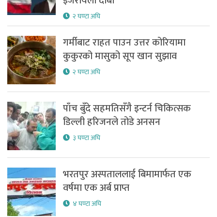
इजरायली दाबी
२ घण्टा अघि
गर्मीबाट राहत पाउन उत्तर कोरियामा
कुकुरको मासुको सूप खान सुझाव
२ घण्टा अघि
पाँच बुँदे सहमतिसँगै इन्टर्न चिकित्सक
डिल्ली हरिजनले तोडे अनसन
३ घण्टा अघि
भरतपुर अस्पताललाई बिमामार्फत एक
वर्षमा एक अर्ब प्राप्त
४ घण्टा अघि