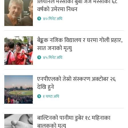
लियोनल मेस्सीका बुबा जर्ज मेस्सीको ६८
वर्षको उमेरमा निधन
४० मिनेट अघि
बैङ्कक नजिक विद्यालय र घरमा गोली प्रहार,
सात जनाको मृत्यु
४५ मिनेट अघि
एनपीएलको तेस्रो संस्करण अक्टोबर २६
देखि हुने
१ घण्टा अघि
बाल्टिनको पानीमा डुबेर १८ महिनाका
बालकको मृत्यु