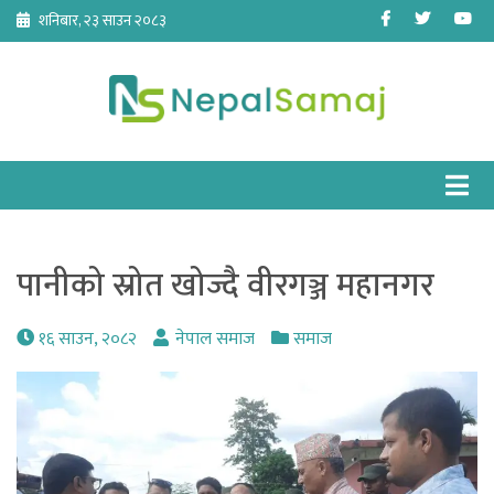
Skip
Facebook
Twitter
Yo
शनिबार, २३ साउन २०८३
to
content
पानीको स्रोत खोज्दै वीरगञ्ज महानगर
१६ साउन, २०८२
नेपाल समाज
समाज