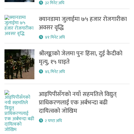
३२ मिनेट अघि
क्यानडामा जुलाईमा ७५ हजार रोजगारीका
अवसर वृद्धि
४१ मिनेट अघि
श्रीलङ्काको जेलमा पुनः हिंसा, दुई कैदीको
मृत्यु, १५ घाइते
४६ मिनेट अघि
आइपिपीसँगको नयाँ सहमतिले विद्युत्
प्राधिकरणलाई एक अर्बभन्दा बढी
दायित्वको जोखिम
२ घण्टा अघि