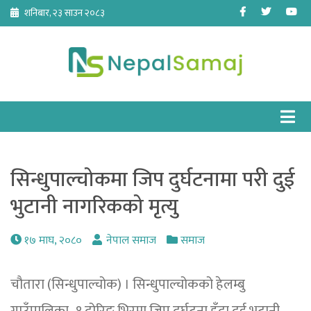
Skip
Facebook
Twitter
Yo
शनिबार, २३ साउन २०८३
to
content
सिन्धुपाल्चोकमा जिप दुर्घटनामा परी दुई
भुटानी नागरिकको मृत्यु
१७ माघ, २०८०
नेपाल समाज
समाज
चौतारा (सिन्धुपाल्चोक) । सिन्धुपाल्चोकको हेलम्बु