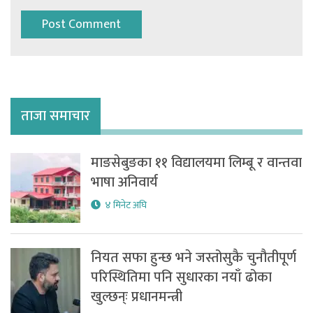
ताजा समाचार
माङसेबुङका ११ विद्यालयमा लिम्बू र वान्तवा
भाषा अनिवार्य
४ मिनेट अघि
नियत सफा हुन्छ भने जस्तोसुकै चुनौतीपूर्ण
परिस्थितिमा पनि सुधारका नयाँ ढोका
खुल्छन्ः प्रधानमन्त्री