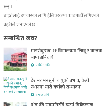
छन् ।
घाइतेलाई उपचारका लागि हेलिकप्टरमा काठमाडौँ लगिएको
प्रहरीले जनाएको छ ।
सम्बन्धित खवर
माङसेबुङका ११ विद्यालयमा लिम्बू र वान्तवा
भाषा अनिवार्य
४ मिनेट अघि
देशभर मनसुनी वायुको प्रभाव, केही
स्थानमा भारी वर्षाको सम्भावना
२ घण्टा अघि
पाँच बुँदे सहमतिसँगै इन्टर्न चिकित्सक