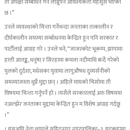
ती अपेक्षा सम्बोधन गर्न लाग्नुपर्ने आवश्यकता महसुस भएको
छ ।”
उनले व्यवस्थाको चिन्ता गर्नेभन्दा जनताका तत्कालीन र
दीर्घकालीन समस्या सम्बोधनमा केन्द्रित हुन पनि सरकार र
पार्टीलाई आग्रह गरे । उनले भने, “जाजरकोट भूकम्प, झापामा
हात्ती आतङ्क, धनुषा र सिरहामा कमला नदीमाथि बन्दै गरेको
पुलको दुर्दशा, मधेसका युवामा लागुऔषध दुव्यर्सनीको
समस्याजस्ता थुप्रै मुद्दा छन् । अहिले माघको चिसोमा ती
विषयमा चिन्ता गर्नुपर्ने हो । त्यसैले सरकारलाई अरु विषयमा
नअल्झेर जनताका मुद्दामा केन्द्रित हुन म विशेष आग्रह गर्दछु
।”
। यसअघि नेता थापाले सहिदनगर नगरपालिका–३, यदुकुहामा