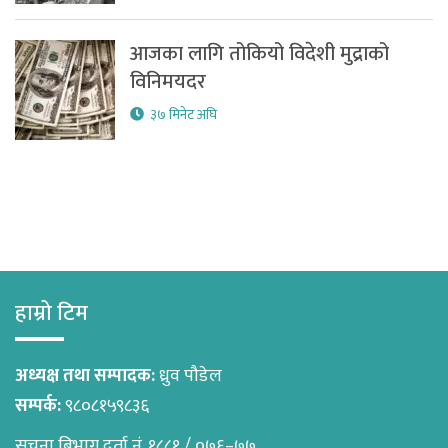
आजका लागि तोकियो विदेशी मुद्राको
विनिमयदर
३७ मिनेट अघि
हाम्रो टिम
अध्यक्ष तथा सम्पादक:
ध्रुव पौडेल
सम्पर्क:
९८०८१५९८३६
सुचना बिभाग दर्ता नं. १८८१ / ०७६–७७