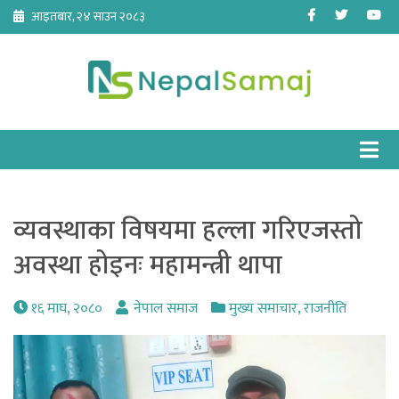
Skip
Facebook
Twitter
Yo
आइतबार, २४ साउन २०८३
to
content
व्यवस्थाका विषयमा हल्ला गरिएजस्तो
अवस्था होइनः महामन्त्री थापा
१६ माघ, २०८०
नेपाल समाज
मुख्य समाचार
,
राजनीति