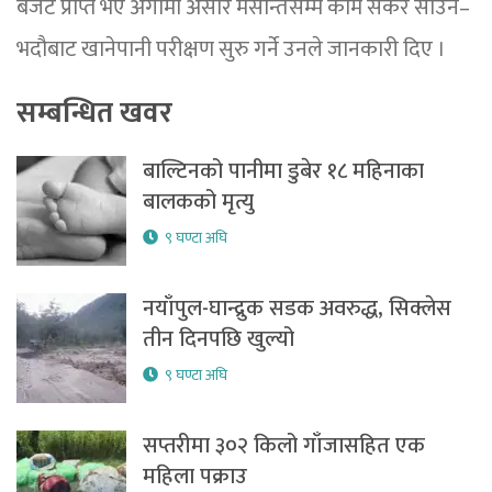
बजेट प्राप्त भए अगामी असार मसान्तसम्म काम सकेर साउन–
भदौबाट खानेपानी परीक्षण सुरु गर्ने उनले जानकारी दिए ।
सम्बन्धित खवर
बाल्टिनको पानीमा डुबेर १८ महिनाका
बालकको मृत्यु
९ घण्टा अघि
नयाँपुल-घान्द्रुक सडक अवरुद्ध, सिक्लेस
तीन दिनपछि खुल्यो
९ घण्टा अघि
सप्तरीमा ३०२ किलो गाँजासहित एक
महिला पक्राउ