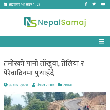
Skip
Facebook
Twitter
Yo
आइतबार, २४ साउन २०८३
to
content
तमोरको पानी ताँखुवा, तेलिया र
पेरेवादिनमा पुर्‍याइँदै
१६ माघ, २०८०
नेपाल समाज
समाज