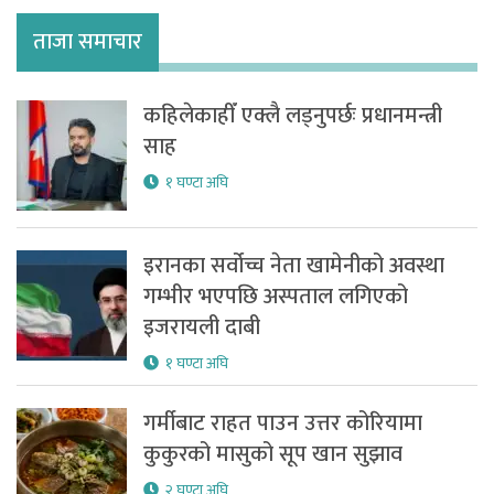
ताजा समाचार
कहिलेकाहीँ एक्लै लड्नुपर्छः प्रधानमन्त्री
साह
१ घण्टा अघि
इरानका सर्वोच्च नेता खामेनीको अवस्था
गम्भीर भएपछि अस्पताल लगिएको
इजरायली दाबी
१ घण्टा अघि
गर्मीबाट राहत पाउन उत्तर कोरियामा
कुकुरको मासुको सूप खान सुझाव
२ घण्टा अघि