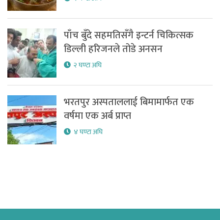
पाँच बुँदे सहमतिसँगै इन्टर्न चिकित्सक
डिल्ली हरिजनले तोडे अनसन
२ घण्टा अघि
भरतपुर अस्पताललाई बिमामार्फत एक
वर्षमा एक अर्ब प्राप्त
४ घण्टा अघि