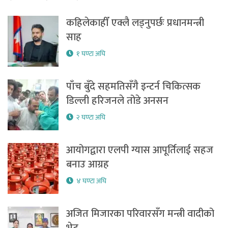
कहिलेकाहीँ एक्लै लड्नुपर्छः प्रधानमन्त्री
साह
१ घण्टा अघि
पाँच बुँदे सहमतिसँगै इन्टर्न चिकित्सक
डिल्ली हरिजनले तोडे अनसन
२ घण्टा अघि
आयोगद्वारा एलपी ग्यास आपूर्तिलाई सहज
बनाउ आग्रह
४ घण्टा अघि
अजित मिजारका परिवारसँग मन्त्री वादीको
भेट