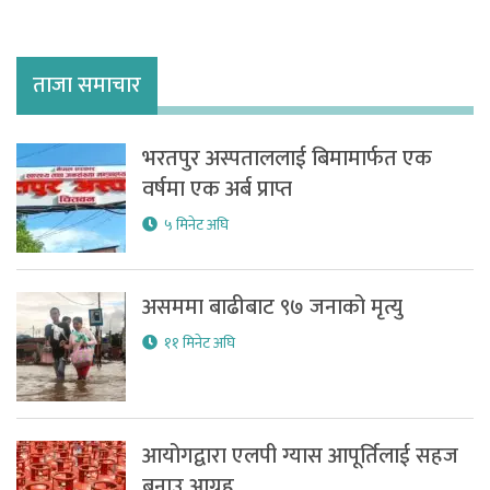
ताजा समाचार
भरतपुर अस्पताललाई बिमामार्फत एक
वर्षमा एक अर्ब प्राप्त
५ मिनेट अघि
असममा बाढीबाट ९७ जनाको मृत्यु
११ मिनेट अघि
आयोगद्वारा एलपी ग्यास आपूर्तिलाई सहज
बनाउ आग्रह