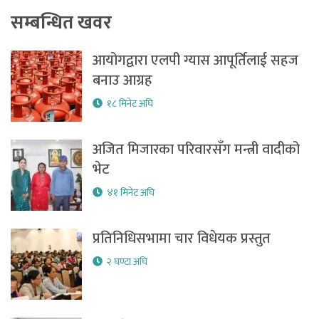
सम्बन्धित खवर
आयोगद्वारा एलपी ग्यास आपूर्तिलाई सहज
बनाउ आग्रह
१८ मिनेट अघि
अजित मिजारका परिवारसँग मन्त्री वादीको
भेट
४१ मिनेट अघि
प्रतिनिधिसभामा चार विधेयक प्रस्तुत
२ घण्टा अघि