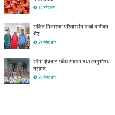
१८ मिनेट अघि
अजित मिजारका परिवारसँग मन्त्री वादीको
भेट
४१ मिनेट अघि
सीमा क्षेत्रबाट अवैध सामान तथा लागुऔषध
बरामद
४८ मिनेट अघि