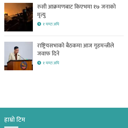
रुसी आक्रमणबाट किएभमा १७ जनाको
मृत्यु
१ घण्टा अघि
राष्ट्रियसभाको बैठकमा आज गृहमन्त्रीले
जवाफ दिने
१ घण्टा अघि
हाम्रो टिम