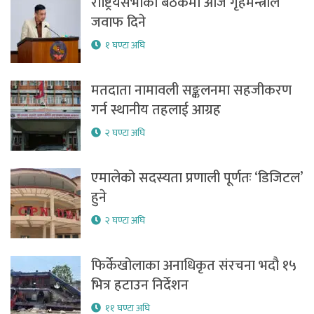
राष्ट्रियसभाको बैठकमा आज गृहमन्त्रीले
जवाफ दिने
१ घण्टा अघि
मतदाता नामावली सङ्कलनमा सहजीकरण
गर्न स्थानीय तहलाई आग्रह
२ घण्टा अघि
एमालेको सदस्यता प्रणाली पूर्णतः ‘डिजिटल’
हुने
२ घण्टा अघि
फिर्केखोलाका अनाधिकृत संरचना भदौ १५
भित्र हटाउन निर्देशन
११ घण्टा अघि