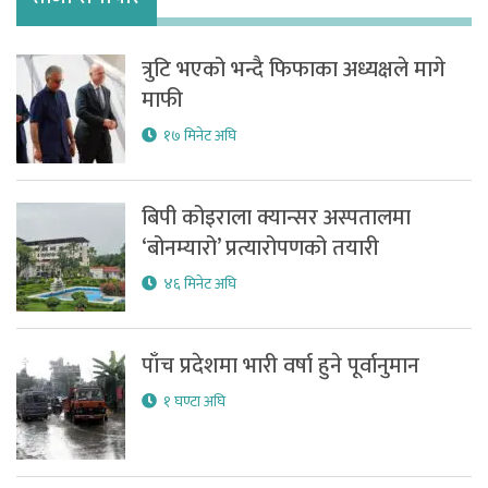
त्रुटि भएको भन्दै फिफाका अध्यक्षले मागे
माफी
१७ मिनेट अघि
बिपी कोइराला क्यान्सर अस्पतालमा
‘बोनम्यारो’ प्रत्यारोपणको तयारी
४६ मिनेट अघि
पाँच प्रदेशमा भारी वर्षा हुने पूर्वानुमान
१ घण्टा अघि