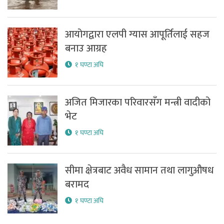
आयोगद्वारा एलपी ग्यास आपूर्तिलाई सहज
बनाउ आग्रह
१ घण्टा अघि
अजित मिजारका परिवारसँग मन्त्री वादीको
भेट
१ घण्टा अघि
सीमा क्षेत्रबाट अवैध सामान तथा लागुऔषध
बरामद
१ घण्टा अघि