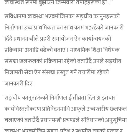
व्यवस्थित रूपमा बुझाउने जिम्मेवारी तपाईंहरूको हो ।”
संविधानमा व्यवस्था भएबमोजिमका सङ्घीय कानुनहरूको
निर्माणमा उच्च प्राथमिकताका साथ काम भइरहेको जानकारी
दिँदै प्रधानमन्त्रीले प्रहरी समायोजन ऐन कार्यान्वयनको
प्रक्रियामा अगाडि बढेको बताए । माध्यमिक शिक्षा विधेयक
संसद्मा छलफलको प्रक्रियामा रहेको बताउँदै उनले सङ्घीय
निजामती सेवा ऐन संसद्मा प्रस्तुत गर्ने तयारीमा रहेको
जानकारी दिए ।
सङ्घीय कानुनहरूको निर्माणलाई तीव्रता दिन आइतबार
कार्यविस्तृतीकरण प्रतिवेदनमाथि आफूले उच्चस्तरीय छलफल
चलाएको बताउँदै प्रधानमन्त्री प्रचण्डले संविधानको अनुसूचिमा
व्यवस्था भएबमोजिम सङ्घ, प्रदेश र स्थानीय तहको एकल र