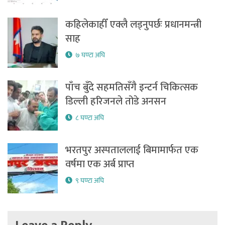
कहिलेकाहीँ एक्लै लड्नुपर्छः प्रधानमन्त्री
साह
७ घण्टा अघि
पाँच बुँदे सहमतिसँगै इन्टर्न चिकित्सक
डिल्ली हरिजनले तोडे अनसन
८ घण्टा अघि
भरतपुर अस्पताललाई बिमामार्फत एक
वर्षमा एक अर्ब प्राप्त
९ घण्टा अघि