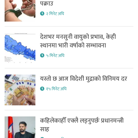
पक्राउ
२ मिनेट अघि
देशभर मनसुनी वायुको प्रभाव, केही
स्थानमा भारी वर्षाको सम्भावना
५ मिनेट अघि
यस्तो छ आज विदेशी मुद्राको विनिमय दर
१५ मिनेट अघि
कहिलेकाहीँ एक्लै लड्नुपर्छः प्रधानमन्त्री
साह