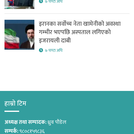
७ घण्टा अघि
इरानका सर्वोच्च नेता खामेनीको अवस्था
गम्भीर भएपछि अस्पताल लगिएको
इजरायली दाबी
७ घण्टा अघि
हाम्रो टिम
अध्यक्ष तथा सम्पादक:
ध्रुव पौडेल
सम्पर्क:
९८०८१५९८३६