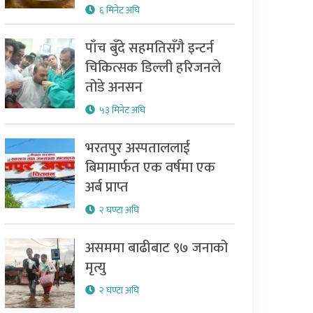
६ मिनेट अघि
पाँच बुँदे सहमतिसँगै इन्टर्न
चिकित्सक डिल्ली हरिजनले
तोडे अनसन
५३ मिनेट अघि
भरतपुर अस्पताललाई
बिमामार्फत एक वर्षमा एक
अर्ब प्राप्त
२ घण्टा अघि
असममा बाढीबाट ९७ जनाको
मृत्यु
२ घण्टा अघि