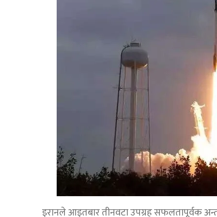
इरानले आइतबार तीनवटा उपग्रह सफलतापूर्वक अन्तरिक्