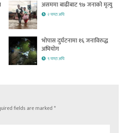
ा
असममा बाढीबाट ९७ जनाको मृत्यु
२ घण्टा अघि
भोपास दुर्घटनामा १६ जनाविरुद्ध
अभियोग
९ घण्टा अघि
uired fields are marked
*