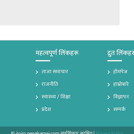
महत्वपूर्ण लिंकहरू
द्रुत लिंकह
ताजा समाचार
होमपेज
राजनीति
हाम्रोबारे
स्वास्थ्य / शिक्षा
विज्ञापन
प्रदेश
सम्पर्क
© २०२० nepalsamaj.com सर्वाधिकार सुरक्षित |
Privacy Policy