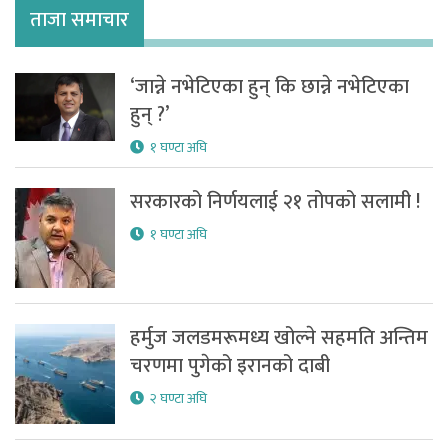
ताजा समाचार
‘जान्ने नभेटिएका हुन् कि छान्ने नभेटिएका
हुन् ?’
१ घण्टा अघि
सरकारको निर्णयलाई २१ तोपको सलामी !
१ घण्टा अघि
हर्मुज जलडमरूमध्य खोल्ने सहमति अन्तिम
चरणमा पुगेको इरानको दाबी
२ घण्टा अघि