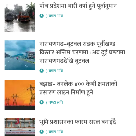
पाँच प्रदेशमा भारी वर्षा हुने पूर्वानुमान
३ घण्टा अघि
नारायणगढ–बुटवल सडक पूर्वीखण्ड
विस्तार अन्तिम चरणमा : अब दुई घण्टामा
नारायणगढदेखि बुटवल
३ घण्टा अघि
बझाङ– बनलेक ४०० केभी क्षमताको
प्रसारण लाइन निर्माण हुने
३ घण्टा अघि
भूमि प्रशासनका फारम सरल बनाइँदै
३ घण्टा अघि