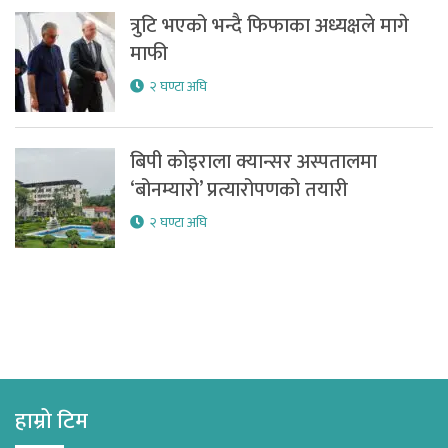
त्रुटि भएको भन्दै फिफाका अध्यक्षले मागे
माफी
२ घण्टा अघि
बिपी कोइराला क्यान्सर अस्पतालमा
‘बोनम्यारो’ प्रत्यारोपणको तयारी
२ घण्टा अघि
हाम्रो टिम