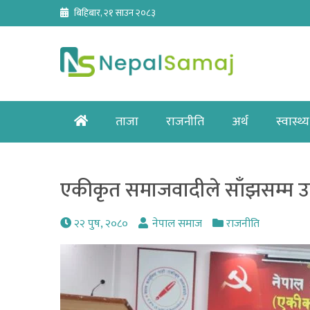
Skip
बिहिबार, २१ साउन २०८३
to
content
Home
ताजा
राजनीति
अर्थ
स्वास्थ्य
एकीकृत समाजवादीले साँझसम्म उम्
२२ पुष, २०८०
नेपाल समाज
राजनीति