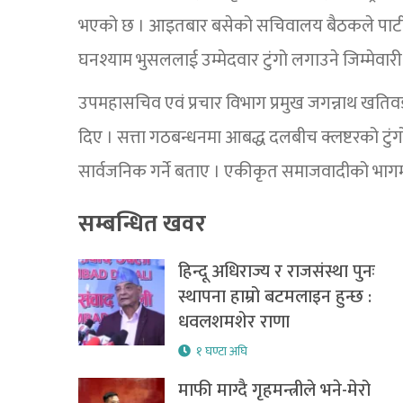
भएको छ । आइतबार बसेको सचिवालय बैठकले पार्टी अध्य
घनश्याम भुसललाई उम्मेदवार टुंगो लगाउने जिम्मेवार
उपमहासचिव एवं प्रचार विभाग प्रमुख जगन्नाथ खतिव
दिए । सत्ता गठबन्धनमा आबद्ध दलबीच क्लष्टरको टुंगो
सार्वजनिक गर्ने बताए । एकीकृत समाजवादीको भागम
सम्बन्धित खवर
हिन्दू अधिराज्य र राजसंस्था पुनः
स्थापना हाम्रो बटमलाइन हुन्छ :
धवलशमशेर राणा
१ घण्टा अघि
माफी माग्दै गृहमन्त्रीले भने-मेरो