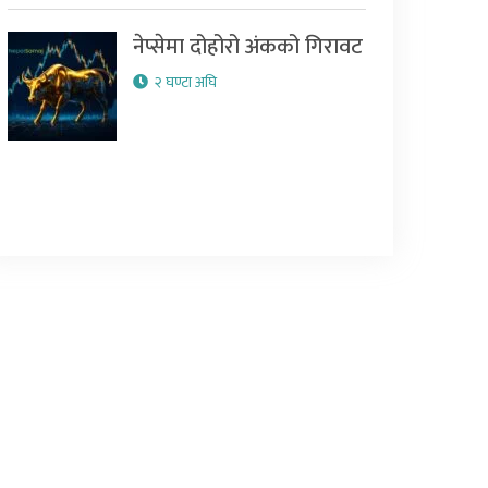
नेप्सेमा दोहोरो अंकको गिरावट
२ घण्टा अघि