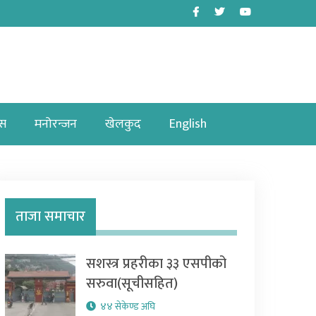
Facebook
Twitter
Youtube
ास
मनोरन्जन
खेलकुद
English
ताजा समाचार
सशस्त्र प्रहरीका ३३ एसपीको
सरुवा(सूचीसहित)
४४ सेकेण्ड अघि