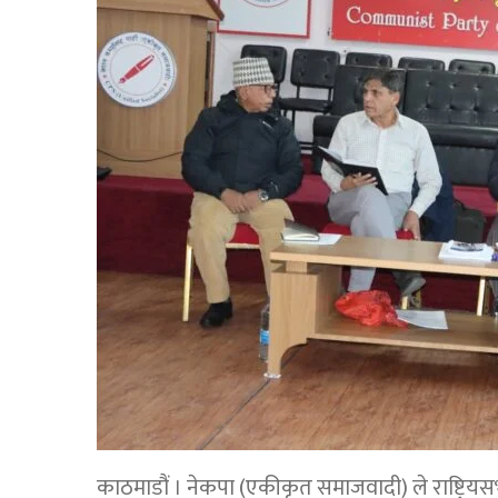
काठमाडौं । नेकपा (एकीकृत समाजवादी) ले राष्ट्रियस