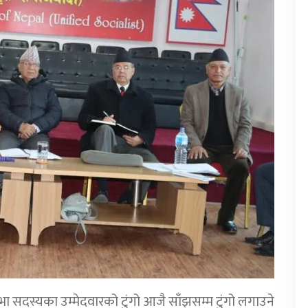
भा सदस्यका उम्मेदवारको टुंगो आजै साँझसम्म टुंगो लगाउने