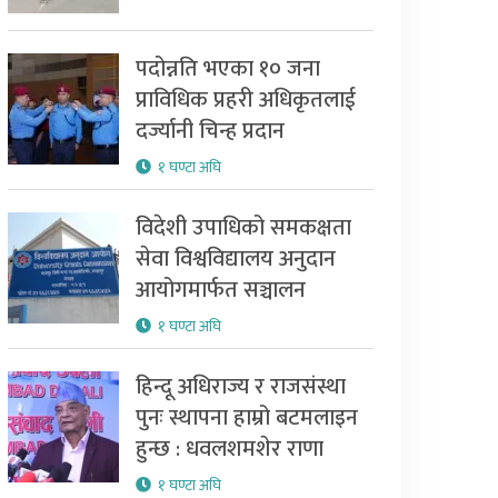
पदोन्नति भएका १० जना
प्राविधिक प्रहरी अधिकृतलाई
दर्ज्यानी चिन्ह प्रदान
१ घण्टा अघि
विदेशी उपाधिको समकक्षता
सेवा विश्वविद्यालय अनुदान
आयोगमार्फत सञ्चालन
१ घण्टा अघि
हिन्दू अधिराज्य र राजसंस्था
पुनः स्थापना हाम्रो बटमलाइन
हुन्छ : धवलशमशेर राणा
१ घण्टा अघि