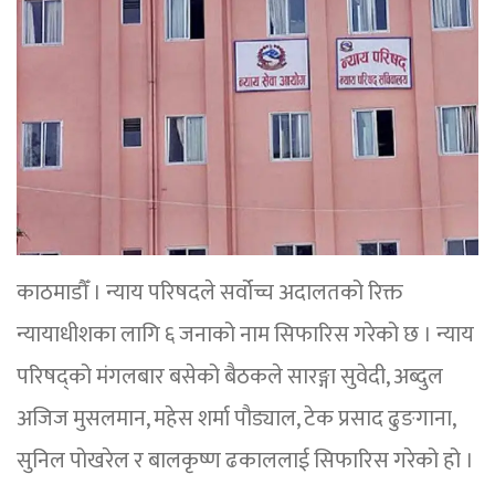
काठमाडौँ । न्याय परिषदले सर्वोच्च अदालतको रिक्त
न्यायाधीशका लागि ६ जनाको नाम सिफारिस गरेको छ । न्याय
परिषद्को मंगलबार बसेको बैठकले सारङ्गा सुवेदी, अब्दुल
अजिज मुसलमान, महेस शर्मा पौड्याल, टेक प्रसाद ढुङगाना,
सुनिल पोखरेल र बालकृष्ण ढकाललाई सिफारिस गरेको हो ।