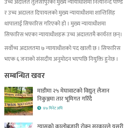
उच्च अदालत तुलसीपुरको मुख्य न्यायाधीशमा नित्यानन्द पाण्डे
र उच्च अदालत दिपायलको मुख्य न्यायाधीशमा शान्तिसिंह
थापालाई सिफारिस गरिएको हो । मुख्य न्यायाधीशमा
सिफारिस भएका न्यायाधीशहरू उच्च अदालतमै कार्यरत छन्।
सर्वोच्च अदालतमा ७ न्यायाधीशको पद खाली छ । सिफारिस
भएक ६ जनाको संसदीय अनुमोदन भएपछि नियुक्ति हुनेछ ।
सम्बन्धित खवर
माडीमा २५ मेघावाटको विद्युत् लैजान
निकुञ्जमा तार भूमिगत गरिँदै
४७ मिनेट अघि
ग्यासको कालोबजारी रोक्न सरकारले यसरी