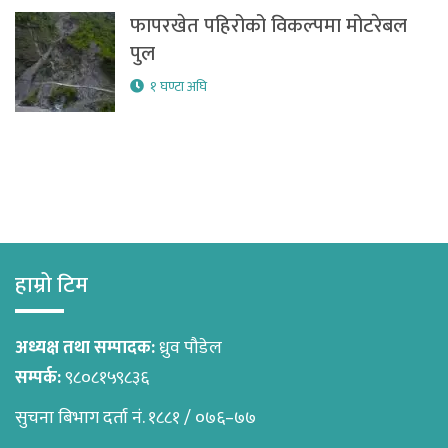
फापरखेत पहिरोको विकल्पमा मोटरेबल
पुल
१ घण्टा अघि
हाम्रो टिम
अध्यक्ष तथा सम्पादक:
ध्रुव पौडेल
सम्पर्क:
९८०८१५९८३६
सुचना बिभाग दर्ता नं. १८८१ / ०७६–७७