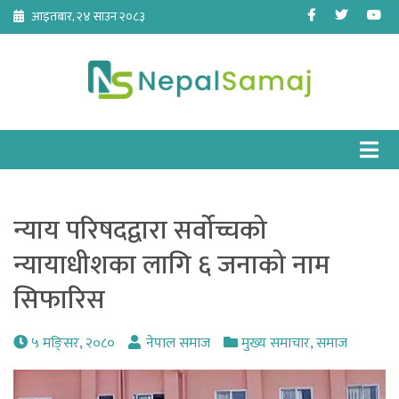
Skip
Facebook
Twitter
Yo
आइतबार, २४ साउन २०८३
to
content
न्याय परिषदद्वारा सर्वोच्चको
न्यायाधीशका लागि ६ जनाको नाम
सिफारिस
५ मङि्सर, २०८०
नेपाल समाज
मुख्य समाचार
,
समाज