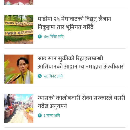
माडीमा २५ मेघावाटको विद्युत् लैजान
निकुञ्जमा तार भूमिगत गरिँदै
४७ मिनेट अघि
आङ सान सुकीको रिहाइसम्बन्धी
आसियानको आह्वान म्यानमाद्वारा अस्वीकार
५८ मिनेट अघि
ग्यासको कालोबजारी रोक्न सरकारले यसरी
गर्दैछ अनुगमन
१ घण्टा अघि