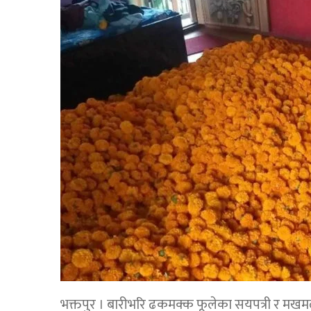
भक्तपुर । बारीभरि ढकमक्क फूलेका सयपत्री र मखमल