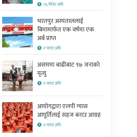
२६ मिनेट अघि
भरतपुर अस्पताललाई
बिमामार्फत एक वर्षमा एक
अर्ब प्राप्त
१ घण्टा अघि
असममा बाढीबाट ९७ जनाको
मृत्यु
१ घण्टा अघि
आयोगद्वारा एलपी ग्यास
आपूर्तिलाई सहज बनाउ आग्रह
१ घण्टा अघि