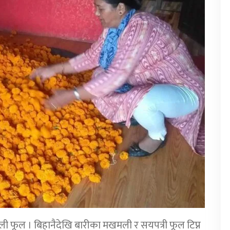
ी फूल । बिहानैदेखि बारीका मखमली र सयपत्री फूल टिप्न