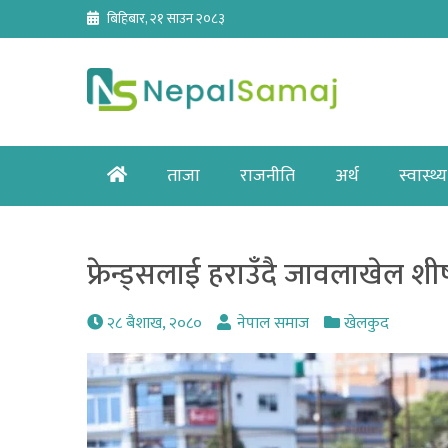
Skip
बिहिबार, २१ साउन २०८३
to
content
Home
ताजा
राजनीति
अर्थ
स्वास्थ्य
फ्रेन्ड्सलाई हराउँदै जावलाखेल शीर
२८ बैशाख, २०८०
नेपाल समाज
खेलकुद