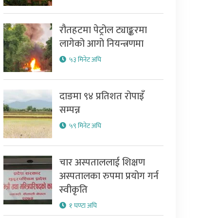
रौतहटमा पेट्रोल ट्याङ्करमा
लागेको आगो नियन्त्रणमा
५३ मिनेट अघि
दाङमा ९४ प्रतिशत रोपाइँ
सम्पन्न
५९ मिनेट अघि
चार अस्पताललाई शिक्षण
अस्पतालका रुपमा प्रयोग गर्न
स्वीकृति
१ घण्टा अघि