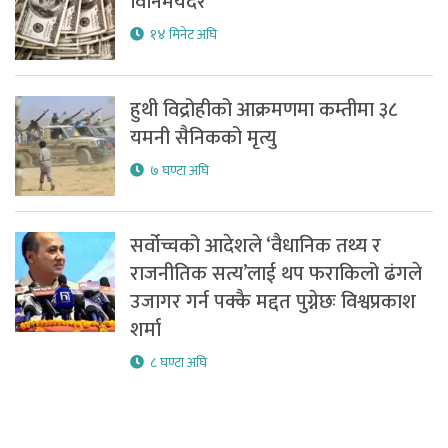
विनिमयदर
१४ मिनेट अघि
हुथी विद्रोहीको आक्रमणमा कम्तीमा ३८
यमनी सैनिकको मृत्यु
७ घण्टा अघि
सर्वोच्चको आदेशले ‘वैधानिक तथ्य र
राजनीतिक सत्य’लाई थप फराकिलो ढंगले
उजागर गर्न पक्कै मद्दत पुग्नेछः विश्वप्रकाश
शर्मा
८ घण्टा अघि