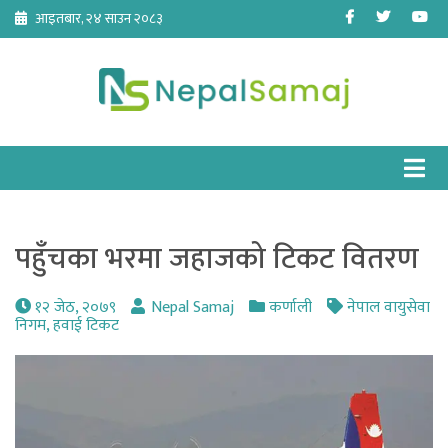
Skip
Facebook
Twitter
Yo
आइतबार, २४ साउन २०८३
to
content
पहुँचका भरमा जहाजको टिकट वितरण
१२ जेठ, २०७९
Nepal Samaj
कर्णाली
नेपाल वायुसेवा
निगम
,
हवाई टिकट