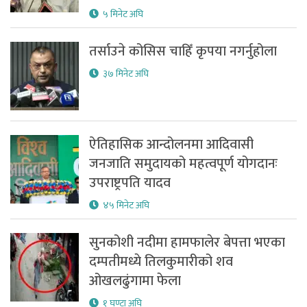
५ मिनेट अघि
तर्साउने कोसिस चाहिँ कृपया नगर्नुहोला
३७ मिनेट अघि
ऐतिहासिक आन्दोलनमा आदिवासी
जनजाति समुदायको महत्वपूर्ण योगदानः
उपराष्ट्रपति यादव
४५ मिनेट अघि
सुनकोशी नदीमा हामफालेर बेपत्ता भएका
दम्पतीमध्ये तिलकुमारीको शव
ओखलढुंगामा फेला
१ घण्टा अघि