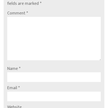
fields are marked
*
Comment
*
Name
*
Email
*
Website