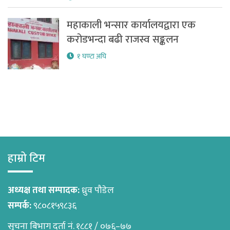
महाकाली भन्सार कार्यालयद्वारा एक
करोडभन्दा बढी राजस्व सङ्कलन
१ घण्टा अघि
हाम्रो टिम
अध्यक्ष तथा सम्पादक:
ध्रुव पौडेल
सम्पर्क:
९८०८१५९८३६
सुचना बिभाग दर्ता नं. १८८१ / ०७६–७७