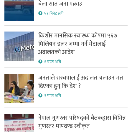
बेला सात जना पक्राउ
५१ मिनेट अघि
किशोर मानसिक स्वास्थ्य कोषमा ५६७
मिलियन डलर जम्मा गर्न मेटालाई
अदालतको आदेश
१ घण्टा अघि
जनताले रास्वपालाई अदालत चलाउन मत
दिएका हुन् कि देश ?
१ घण्टा अघि
नेपाल गुणस्तर परिषद्को बैठकद्वारा विभिन्न
गुणस्तर मापदण्ड स्वीकृत