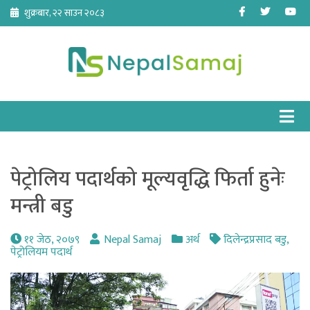
Skip
Facebook
Twitter
Yo
शुक्रबार, २२ साउन २०८३
to
content
पेट्रोलिय पदार्थको मूल्यवृद्धि फिर्ता हुनेः
मन्त्री बडु
११ जेठ, २०७९
Nepal Samaj
अर्थ
दिलेन्द्रप्रसाद बडु
,
पेट्रोलियम पदार्थ