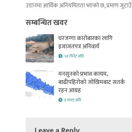
उडानमा आर्थिक अनियमितता भएको छ, प्रमाण जुटाउँदै छ
सम्बन्धित खवर
घरजग्गा कारोबारका लागि
इजाजतपत्र अनिवार्य
५१ मिनेट अघि
मनसुनको प्रभाव कायम,
बाढीपहिरोको जोखिमबाट सतर्क
रहन आग्रह
१ घण्टा अघि
Leave a Reply