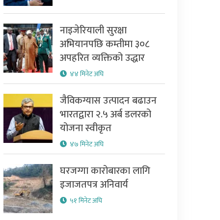
नाइजेरियाली सुरक्षा
अभियानपछि कम्तीमा ३०८
अपहरित व्यक्तिको उद्धार
४४ मिनेट अघि
जैविकग्यास उत्पादन बढाउन
भारतद्वारा २.५ अर्ब डलरको
योजना स्वीकृत
४७ मिनेट अघि
घरजग्गा कारोबारका लागि
इजाजतपत्र अनिवार्य
५१ मिनेट अघि