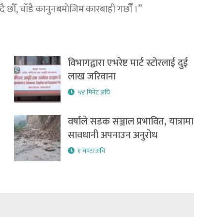
ौँ, चाँडै कानुनबमोजिम कारबाही गर्छौँँ ।”
विभागद्वारा एभरेष्ट मार्ट स्टोरलाई दुई
लाख जरिवाना
५४ मिनेट अघि
वर्षाले सडक सञ्जाल प्रभावित, यात्रामा
सावधानी अपनाउन अनुरोध
१ घण्टा अघि