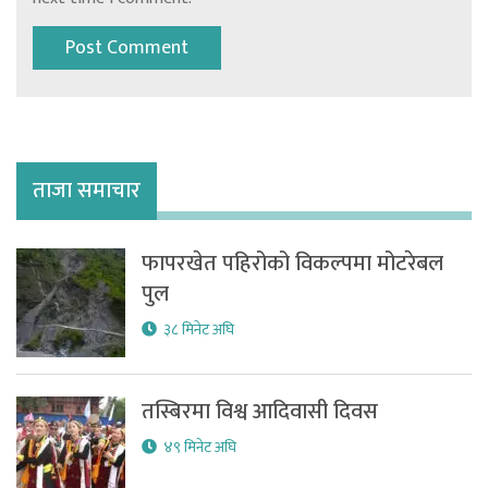
ताजा समाचार
फापरखेत पहिरोको विकल्पमा मोटरेबल
पुल
३८ मिनेट अघि
तस्बिरमा विश्व आदिवासी दिवस
४९ मिनेट अघि