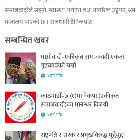
समाजवादीले सहरी, स्वास्थ्य, पर्यटन तथा नागरिक उड्डयन, श्रम
मन्त्रालय पाएको छ । राजधानी दैनिकबाट
सम्बन्धित खवर
माओवादी–एकीकृत समाजवादी एकता
गृहकार्यको चर्चा
३ बर्ष अघि
काठमाडौँ–७ (१)मा नेकपा (एकीकृत
समाजवादी)का मानन्धर विजयी
३ बर्ष अघि
राष्ट्रपति र सरकार प्रमुखविरुद्ध मुद्दैमुद्दा