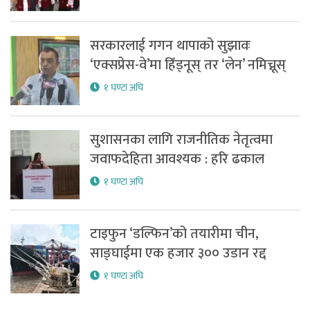
सरकारलाई गगन थापाको सुझावः
‘एक्सप्रेस-वे’मा हिँड्नूस् तर ‘लेन’ नमिच्नूस्
१ घण्टा अघि
सुशासनका लागि राजनीतिक नेतृत्वमा
जवाफदेहिता आवश्यक : हरि ढकाल
१ घण्टा अघि
टाइफुन ‘डल्फिन’को तयारीमा चीन,
साङ्घाईमा एक हजार ३०० उडान रद्द
१ घण्टा अघि