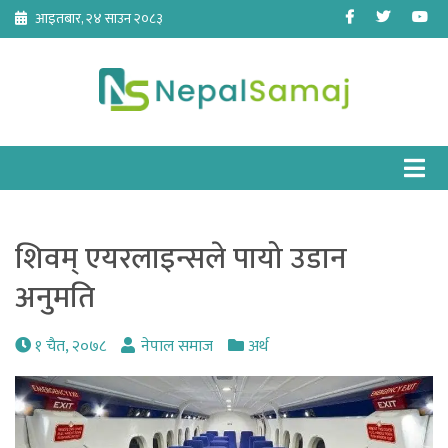
Skip
Facebook
Twitter
Yo
आइतबार, २४ साउन २०८३
to
content
शिवम् एयरलाइन्सले पायो उडान
अनुमति
१ चैत, २०७८
नेपाल समाज
अर्थ