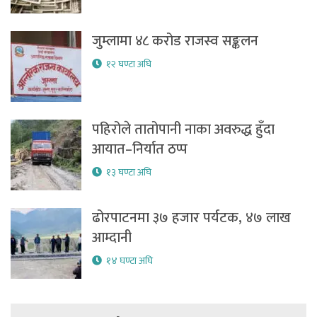
जुम्लामा ४८ करोड राजस्व सङ्कलन
१२ घण्टा अघि
पहिरोले तातोपानी नाका अवरुद्ध हुँदा
आयात–निर्यात ठप्प
१३ घण्टा अघि
ढोरपाटनमा ३७ हजार पर्यटक, ४७ लाख
आम्दानी
१४ घण्टा अघि