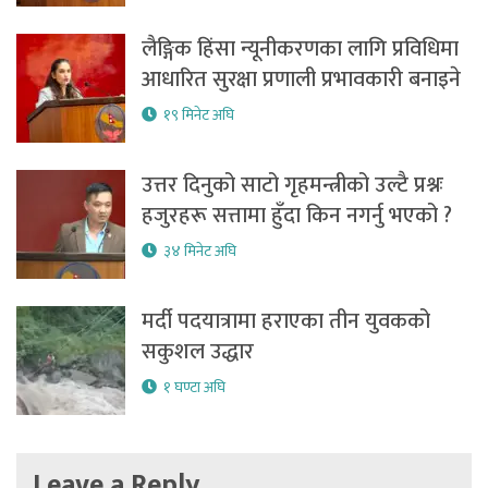
लैङ्गिक हिंसा न्यूनीकरणका लागि प्रविधिमा
आधारित सुरक्षा प्रणाली प्रभावकारी बनाइने
१९ मिनेट अघि
उत्तर दिनुको साटो गृहमन्त्रीको उल्टै प्रश्नः
हजुरहरू सत्तामा हुँदा किन नगर्नु भएको ?
३४ मिनेट अघि
मर्दी पदयात्रामा हराएका तीन युवकको
सकुशल उद्धार
१ घण्टा अघि
Leave a Reply