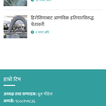
५८ मिनेट अघि
हिरोसिमाबाट आणविक हतियारविरुद्ध
चेतावनी
१ घण्टा अघि
हाम्रो टिम
अध्यक्ष तथा सम्पादक:
ध्रुव पौडेल
सम्पर्क:
९८०८१५९८३६