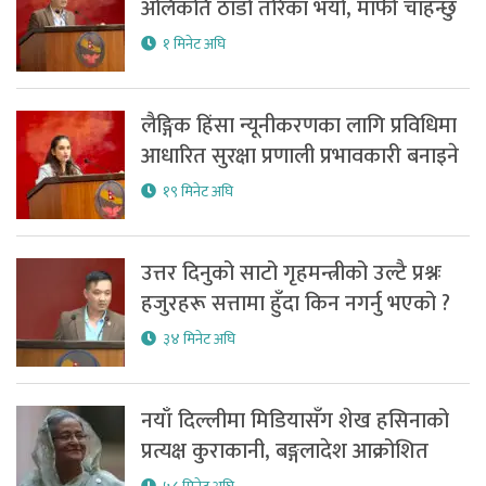
अलिकति ठाडो तरिका भयो, माफी चाहन्छु
१ मिनेट अघि
लैङ्गिक हिंसा न्यूनीकरणका लागि प्रविधिमा
आधारित सुरक्षा प्रणाली प्रभावकारी बनाइने
१९ मिनेट अघि
उत्तर दिनुको साटो गृहमन्त्रीको उल्टै प्रश्नः
हजुरहरू सत्तामा हुँदा किन नगर्नु भएको ?
३४ मिनेट अघि
नयाँ दिल्लीमा मिडियासँग शेख हसिनाको
प्रत्यक्ष कुराकानी, बङ्गलादेश आक्रोशित