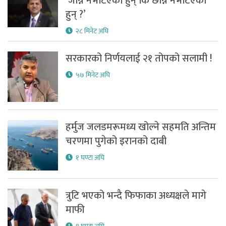
‘जान्ने नभेटिएका हुन् कि छान्ने नभेटिएका
हुन् ?’
२८ मिनेट अघि
सरकारको निर्णयलाई २१ तोपको सलामी !
५७ मिनेट अघि
हर्मुज जलडमरूमध्य खोल्ने सहमति अन्तिम
चरणमा पुगेको इरानको दाबी
१ घण्टा अघि
त्रुटि भएको भन्दै फिफाका अध्यक्षले मागे
माफी