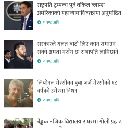
राष्ट्रपति ट्रम्पका पूर्व वकिल ब्लान्श
अमेरिकाको महान्यायाधिवक्तामा अनुमोदित
१ घण्टा अघि
सरकारले गलत बाटो लिए कान समाउन
सक्ने क्षमता मसँग छः सभापति लामिछाने
२ घण्टा अघि
लियोनल मेस्सीका बुबा जर्ज मेस्सीको ६८
वर्षको उमेरमा निधन
२ घण्टा अघि
बैङ्कक नजिक विद्यालय र घरमा गोली प्रहार,