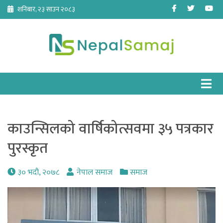
Skip
Facebook
Twitter
Yo
शनिबार, २३ साउन २०८३
to
content
काउन्सिलको वार्षिकोत्सवमा ३५ पत्रकार
पुरस्कृत
३० भदौ, २०७८
नेपाल समाज
समाज