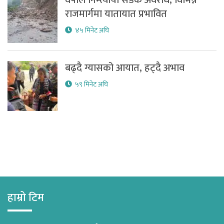
वर्षाले निम्त्यायो सडक अवरोध, विभिन्न
राजमार्गमा यातायात प्रभावित
४५ मिनेट अघि
बढ्दै ग्यासको आयात, हट्दै अभाव
५९ मिनेट अघि
हाम्रो टिम