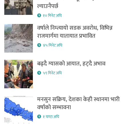
ल्याउनैपर्छ
१० मिनेट अघि
वर्षाले निम्त्यायो सडक अवरोध, विभिन्न
राजमार्गमा यातायात प्रभावित
४५ मिनेट अघि
बढ्दै ग्यासको आयात, हट्दै अभाव
५९ मिनेट अघि
मनसुन सक्रिय, देशका केही स्थानमा भारी
वर्षाको सम्भावना
१ घण्टा अघि