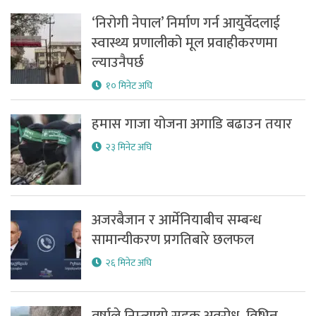
‘निरोगी नेपाल’ निर्माण गर्न आयुर्वेदलाई
स्वास्थ्य प्रणालीको मूल प्रवाहीकरणमा
ल्याउनैपर्छ
१० मिनेट अघि
हमास गाजा योजना अगाडि बढाउन तयार
२३ मिनेट अघि
अजरबैजान र आर्मेनियाबीच सम्बन्ध
सामान्यीकरण प्रगतिबारे छलफल
२६ मिनेट अघि