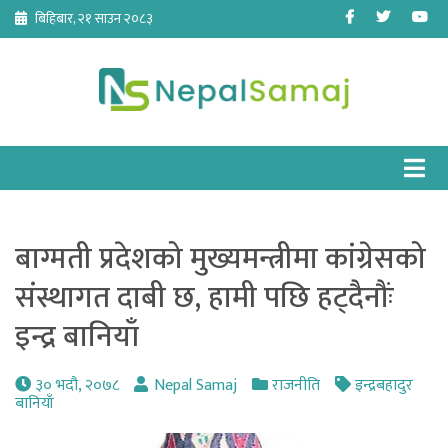
Skip
Facebook
Twitter
Yo
बिहिबार, २१ साउन २०८३
to
content
बाग्मती प्रदेशको मुख्यमन्त्रीमा कांग्रेसको
संस्थागत दाबी छ, हामी पछि हट्दैनौंः
इन्द्र बानियाँ
३० भदौ, २०७८
Nepal Samaj
राजनीति
इन्द्रबहादुर
बानियाँ