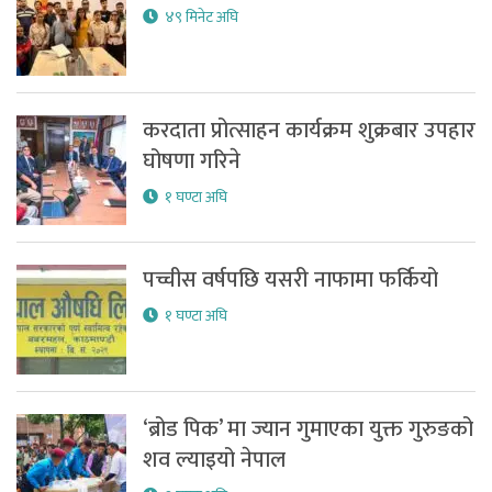
४९ मिनेट अघि
करदाता प्रोत्साहन कार्यक्रम शुक्रबार उपहार
घोषणा गरिने
१ घण्टा अघि
पच्चीस वर्षपछि यसरी नाफामा फर्कियो
१ घण्टा अघि
‘ब्रोड पिक’ मा ज्यान गुमाएका युक्त गुरुङको
शव ल्याइयो नेपाल