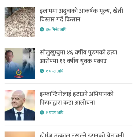
इलाममा अदुवाको आकर्षक मूल्य, खेती
विस्तार गर्दै किसान
३७ मिनेट अघि
सोलुखुम्बुमा ४६ वर्षीय पुरुषको हत्या
आरोपमा १९ वर्षीय युवक पक्राउ
१ घण्टा अघि
इन्फान्टिनोलाई हटाउने अभियानको
फिफाद्वारा कडा आलोचना
१ घण्टा अघि
होर्मुज तत्काल नखुल्ने इरानको चेतावनी