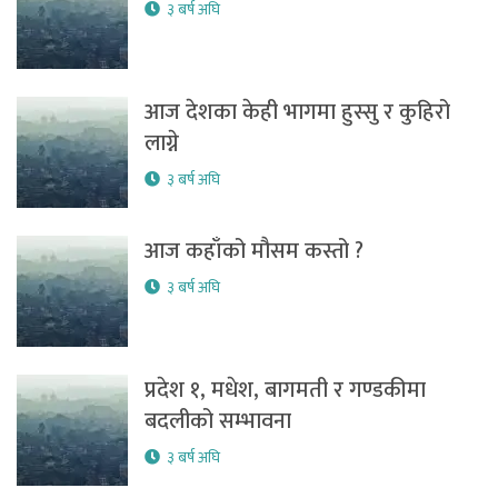
३ बर्ष अघि
आज देशका केही भागमा हुस्सु र कुहिरो
लाग्ने
३ बर्ष अघि
आज कहाँको मौसम कस्तो ?
३ बर्ष अघि
प्रदेश १, मधेश, बागमती र गण्डकीमा
बदलीको सम्भावना
३ बर्ष अघि