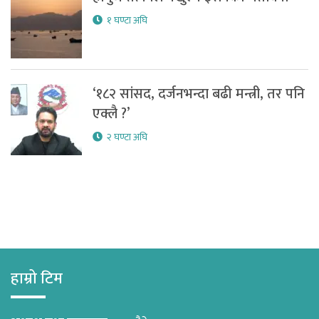
१ घण्टा अघि
‘१८२ सांसद, दर्जनभन्दा बढी मन्त्री, तर पनि
एक्लै ?’
२ घण्टा अघि
हाम्रो टिम