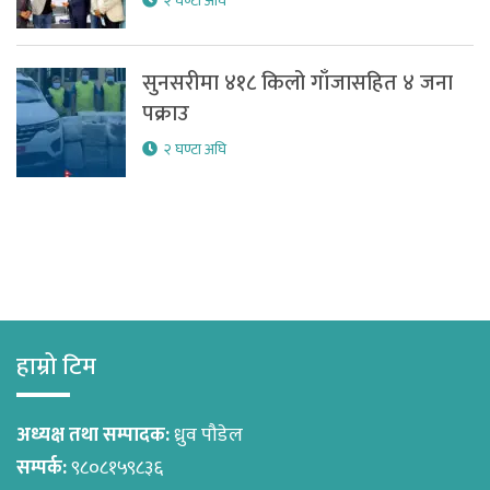
२ घण्टा अघि
सुनसरीमा ४१८ किलो गाँजासहित ४ जना
पक्राउ
२ घण्टा अघि
हाम्रो टिम
अध्यक्ष तथा सम्पादक:
ध्रुव पौडेल
सम्पर्क:
९८०८१५९८३६