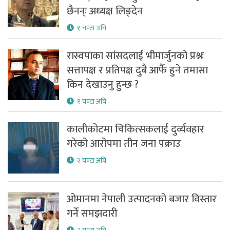
छैनन्ः अध्यक्ष लिङ्देन
१ घण्टा अघि
रास्वपाका सांसदलाई भीमार्जुनको प्रश्नः
सत्तापक्ष र प्रतिपक्ष दुबै आफैँ हुने तमासा
किन देखाउनु हुन्छ ?
१ घण्टा अघि
कालीकोटमा चिकित्सकलाई दुर्व्यवहार
गरेको आरोपमा तीन जना पक्राउ
२ घण्टा अघि
ओमानमा नेपाली उत्पादनको बजार विस्तार
गर्ने समझदारी