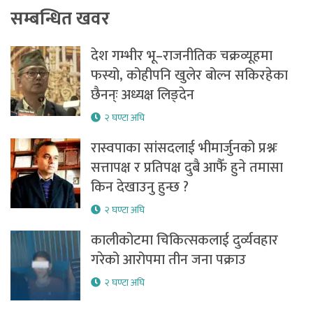
सम्बन्धित खवर
देश गम्भीर भू–राजनीतिक चक्रव्यूहमा
फस्यो, कोहीपनि खुलेर बोल्न सकिरहेका
छैनन्ः अध्यक्ष लिङ्देन
२ घण्टा अघि
रास्वपाका सांसदलाई भीमार्जुनको प्रश्नः
सत्तापक्ष र प्रतिपक्ष दुबै आफैँ हुने तमासा
किन देखाउनु हुन्छ ?
२ घण्टा अघि
कालीकोटमा चिकित्सकलाई दुर्व्यवहार
गरेको आरोपमा तीन जना पक्राउ
२ घण्टा अघि