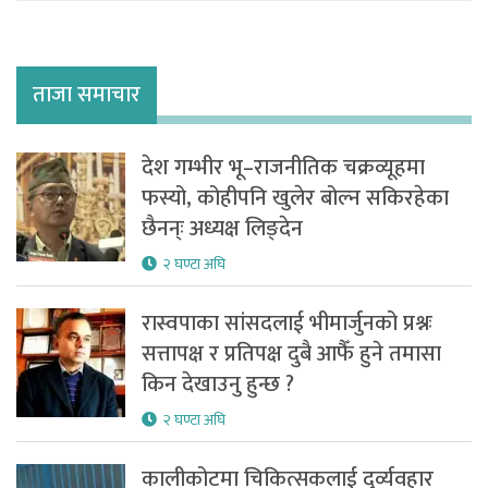
ताजा समाचार
देश गम्भीर भू–राजनीतिक चक्रव्यूहमा
फस्यो, कोहीपनि खुलेर बोल्न सकिरहेका
छैनन्ः अध्यक्ष लिङ्देन
२ घण्टा अघि
रास्वपाका सांसदलाई भीमार्जुनको प्रश्नः
सत्तापक्ष र प्रतिपक्ष दुबै आफैँ हुने तमासा
किन देखाउनु हुन्छ ?
२ घण्टा अघि
कालीकोटमा चिकित्सकलाई दुर्व्यवहार