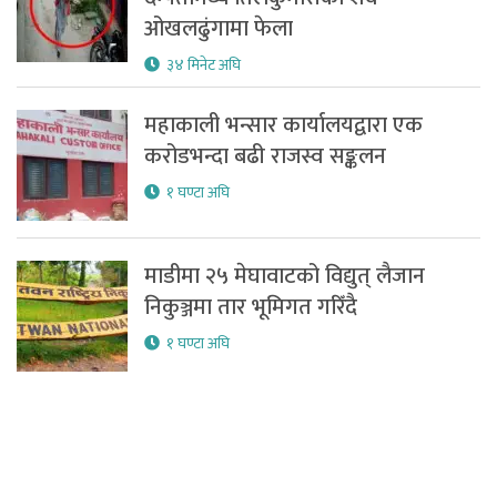
ओखलढुंगामा फेला
३४ मिनेट अघि
महाकाली भन्सार कार्यालयद्वारा एक
करोडभन्दा बढी राजस्व सङ्कलन
१ घण्टा अघि
माडीमा २५ मेघावाटको विद्युत् लैजान
निकुञ्जमा तार भूमिगत गरिँदै
१ घण्टा अघि