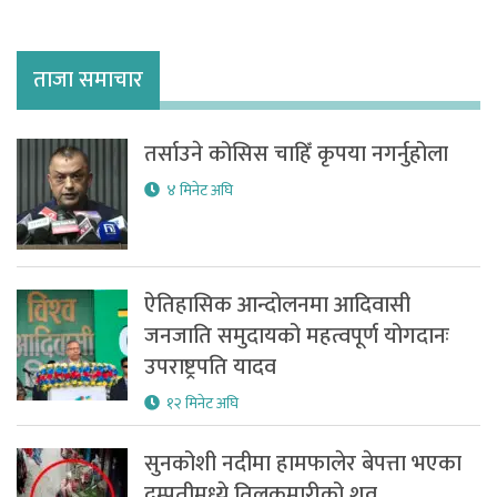
ताजा समाचार
तर्साउने कोसिस चाहिँ कृपया नगर्नुहोला
४ मिनेट अघि
ऐतिहासिक आन्दोलनमा आदिवासी
जनजाति समुदायको महत्वपूर्ण योगदानः
उपराष्ट्रपति यादव
१२ मिनेट अघि
सुनकोशी नदीमा हामफालेर बेपत्ता भएका
दम्पतीमध्ये तिलकुमारीको शव