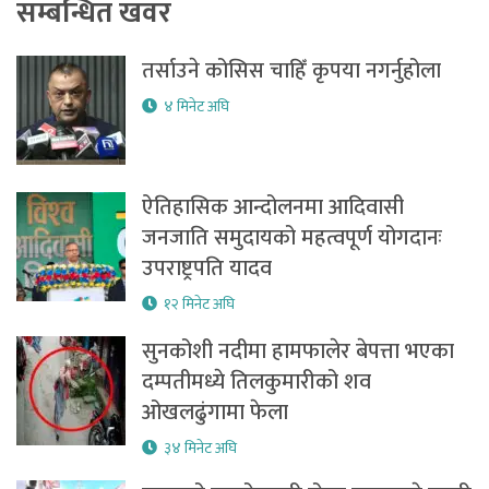
सम्बन्धित खवर
तर्साउने कोसिस चाहिँ कृपया नगर्नुहोला
४ मिनेट अघि
ऐतिहासिक आन्दोलनमा आदिवासी
जनजाति समुदायको महत्वपूर्ण योगदानः
उपराष्ट्रपति यादव
१२ मिनेट अघि
सुनकोशी नदीमा हामफालेर बेपत्ता भएका
दम्पतीमध्ये तिलकुमारीको शव
ओखलढुंगामा फेला
३४ मिनेट अघि