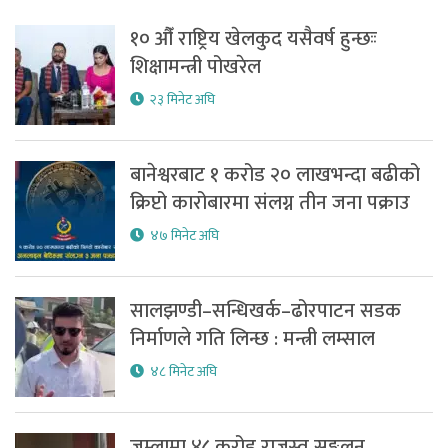
१० औँ राष्ट्रिय खेलकुद यसैवर्ष हुन्छःः
शिक्षामन्त्री पोखरेल
२३ मिनेट अघि
बानेश्वरबाट १ करोड २० लाखभन्दा बढीको
क्रिप्टो कारोबारमा संलग्न तीन जना पक्राउ
४७ मिनेट अघि
सालझण्डी–सन्धिखर्क–ढोरपाटन सडक
निर्माणले गति लिन्छ : मन्त्री लम्साल
४८ मिनेट अघि
जुम्लामा ४८ करोड राजस्व सङ्कलन