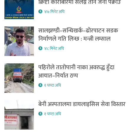
क्रिप्टो कारोबारमा संलग्न तीन जना पक्राउ
४७ मिनेट अघि
सालझण्डी–सन्धिखर्क–ढोरपाटन सडक
निर्माणले गति लिन्छ : मन्त्री लम्साल
४८ मिनेट अघि
पहिरोले तातोपानी नाका अवरुद्ध हुँदा
आयात–निर्यात ठप्प
१ घण्टा अघि
बेनी अस्पतालमा डायलाइसिस सेवा विस्तार
१ घण्टा अघि