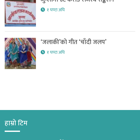
१ घण्टा अघि
‘जलाकी’को गीत ‘चाँदी जलप’
१ घण्टा अघि
हाम्रो टिम