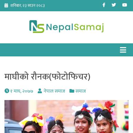
Skip
Facebook
Twitter
Yo
शनिबार, २३ साउन २०८३
to
content
माघीको रौनक(फोटोफिचर)
१ माघ, २०७७
नेपाल समाज
समाज