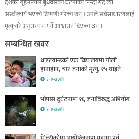
देशका गृहमन्त्रीले बुधवारको घटनाको निन्दा गर्दै त्यो
अस्वीकार्य भएको टिप्पणी गरेका छन् । उनले सर्वसाधारणलाई
मृत्युबारे अनुसन्धान गर्ने आश्वासन दिएका छन् ।
सम्बन्धित खवर
थाइल्यान्डको एक विद्यालयमा गोली
हानाहान, चार जनाको मृत्यु, १५ घाइते
६ घण्टा अघि
भोपास दुर्घटनामा १६ जनाविरुद्ध अभियोग
६ घण्टा अघि
मेक्सिकोमा आयोत्जिनापा मुद्दामा पूर्व