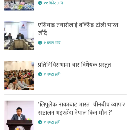
११ मिनेट अघि
एसियाड तयारीलाई बक्सिङ टोली भारत
जाँदै
१ घण्टा अघि
प्रतिनिधिसभामा चार विधेयक प्रस्तुत
१ घण्टा अघि
‘लिपुलेक नाकाबाट भारत–चीनबीच व्यापार
सञ्चालन भइरहँदा नेपाल किन मौन ?’
१ घण्टा अघि