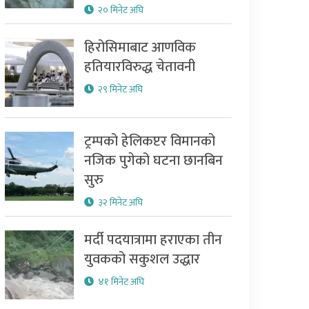
२० मिनेट अघि
हिरोसिमाबाट आणविक
हतियारविरुद्ध चेतावनी
२९ मिनेट अघि
ट्रम्पको हेलिकप्टर विमानको
नजिक पुगेको घटना छानबिन
सुरु
३२ मिनेट अघि
मर्दी पदयात्रामा हराएका तीन
युवकको सकुशल उद्धार
४१ मिनेट अघि