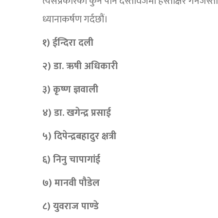
त्यसप्रकारको कुनै पनि दस्तावेजमा हस्ताक्षर गर्ने
ध्यानाकर्षण गर्दछौं।
१) ईन्दिरा दली
२) डा. ऋषी अधिकारी
३) कृष्ण ज्ञवाली
४) डा. खगेन्द्र प्रसाई
५) दिपेन्द्रबहादुर क्षत्री
६) निनु चापागांई
७) मानवी पौडेल
८) युवराज पाण्डे