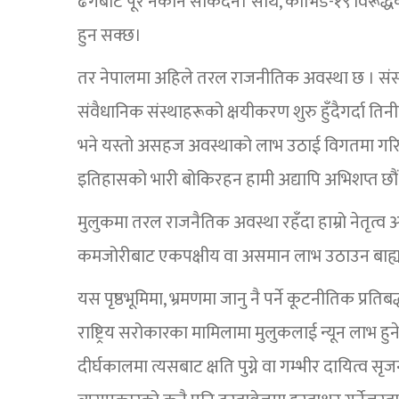
ढंगबाट पूरै नकार्न सकिंदैन। साथै, कोभिड-१९ विरूद्धको
हुन सक्छ।
तर नेपालमा अहिले तरल राजनीतिक अवस्था छ । सं
संवैधानिक संस्थाहरूको क्षयीकरण शुरु हुँदैगर्दा ति
भने यस्तो असहज अवस्थाको लाभ उठाई विगतमा गरि
इतिहासको भारी बोकिरहन हामी अद्यापि अभिशप्त छौं
मुलुकमा तरल राजनैतिक अवस्था रहँदा हाम्रो नेतृत्व 
कमजोरीबाट एकपक्षीय वा असमान लाभ उठाउन बाह्यपक्ष सक
यस पृष्ठभूमिमा, भ्रमणमा जानु नै पर्ने कूटनीतिक प्रतिब
राष्ट्रिय सरोकारका मामिलामा मुलुकलाई न्यून लाभ हु
दीर्घकालमा त्यसबाट क्षति पुग्ने वा गम्भीर दायित्व स