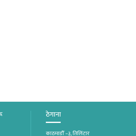
रू
ठेगाना
काठमाडौँ –३, तिलिंटार