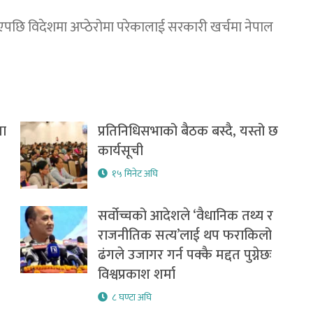
भएपछि विदेशमा अप्ठेरोमा परेकालाई सरकारी खर्चमा नेपाल
मा
प्रतिनिधिसभाको बैठक बस्दै, यस्तो छ
कार्यसूची
१५ मिनेट अघि
सर्वोच्चको आदेशले ‘वैधानिक तथ्य र
राजनीतिक सत्य’लाई थप फराकिलो
ढंगले उजागर गर्न पक्कै मद्दत पुग्नेछः
विश्वप्रकाश शर्मा
८ घण्टा अघि